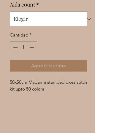
Γ
Aida count
*
Cantidad
*
Agregar al carrito
50x50cm Madame stamped cross stitch
kit upto 50 colors