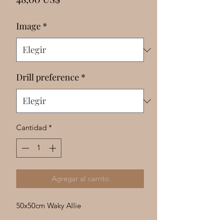
Γ
Image
*
Drill preference
*
Cantidad
*
Agregar al carrito
50x50cm Waky Allie