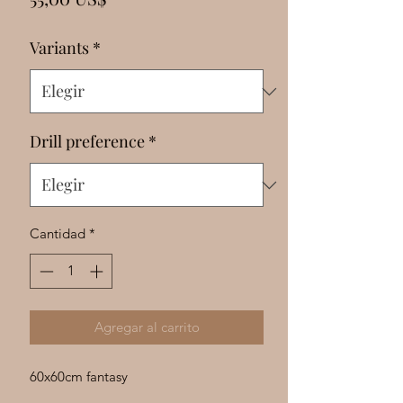
Γ
Variants
*
Drill preference
*
Cantidad
*
Agregar al carrito
60x60cm fantasy