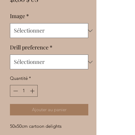
Γ
Image
*
Drill preference
*
Quantité
*
Ajouter au panier
50x50cm cartoon delights