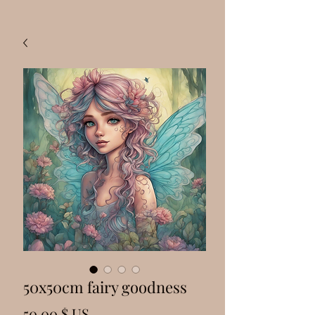
50x50cm fairy goodness
Prix
50,00 $ US