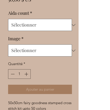
Γ
Aida count
*
Image
*
Quantité
*
Ajouter au panier
50x50cm fairy goodness stamped cross
stitch kit upto 50 colors