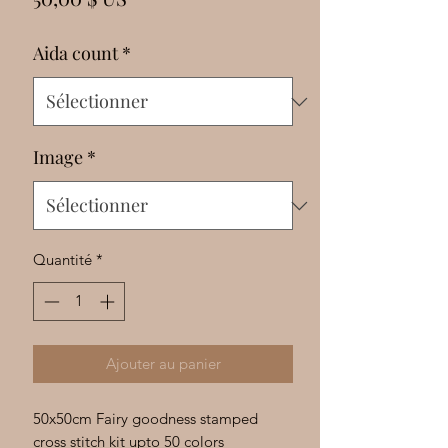
Γ
Aida count
*
Image
*
Quantité
*
Ajouter au panier
50x50cm Fairy goodness stamped
cross stitch kit upto 50 colors