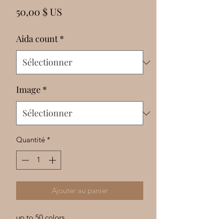
Γ
Prix
50,00 $ US
Aida count
*
Image
*
Quantité
*
Ajouter au panier
up to 50 colors