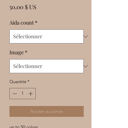
Γ
Prix
50,00 $ US
Aida count
*
Image
*
Quantité
*
Ajouter au panier
up to 50 colors