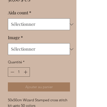
Γ
Aida count
*
Image
*
Quantité
*
Ajouter au panier
50x50cm Wizard Stamped cross stitch
kit upto 50 colors