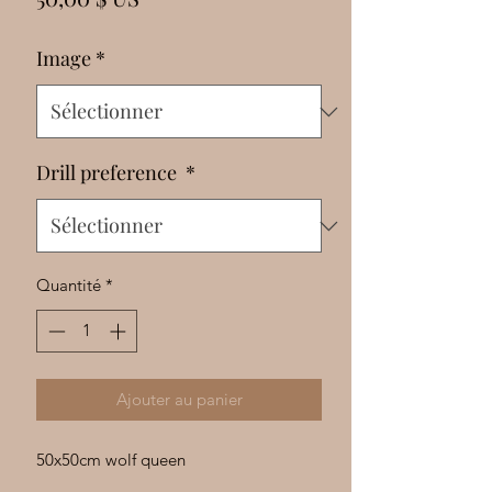
Γ
Image
*
Drill preference
*
Quantité
*
Ajouter au panier
50x50cm wolf queen