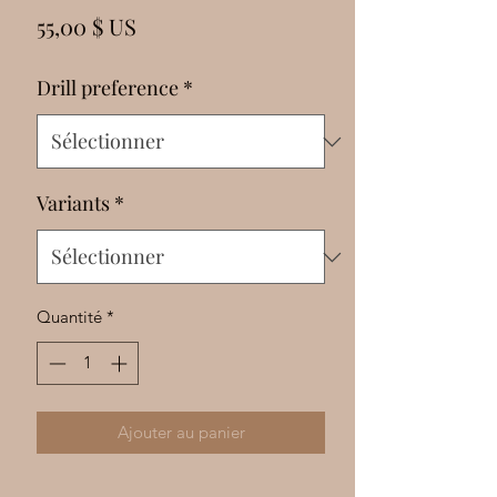
Γ
Prix
55,00 $ US
Drill preference
*
Variants
*
Quantité
*
Ajouter au panier