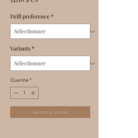
Γ
Drill preference
*
Variants
*
Quantité
*
Ajouter au panier