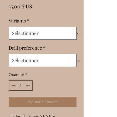
Γ
Prix
55,00 $ US
Variants
*
Drill preference
*
Quantité
*
Ajouter au panier
Clydes Christmas 60x60cm