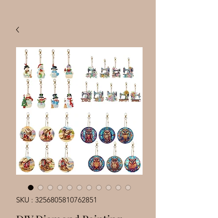
SKU : 3256805810762851