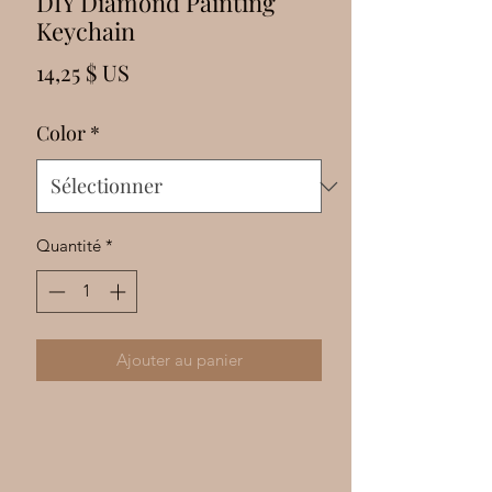
Γ
DIY Diamond Painting
Keychain
Prix
14,25 $ US
Color
*
Quantité
*
Ajouter au panier