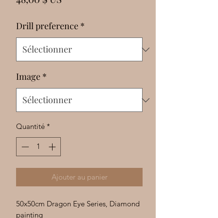
Γ
Drill preference
*
Image
*
Quantité
*
Ajouter au panier
50x50cm Dragon Eye Series, Diamond
painting