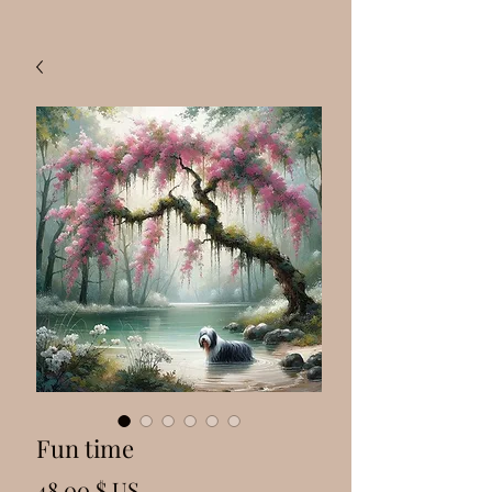
Fun time
Prix
48,00 $ US