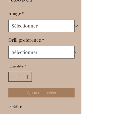
Γ
Image
*
Drill preference
*
Quantité
*
Ajouter au panier
50x50cm